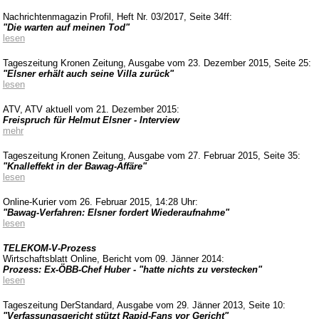
Nachrichtenmagazin Profil, Heft Nr. 03/2017, Seite 34ff:
"Die warten auf meinen Tod"
lesen
Tageszeitung Kronen Zeitung, Ausgabe vom 23. Dezember 2015, Seite 25:
"Elsner erhält auch seine Villa zurück"
lesen
ATV, ATV aktuell vom 21. Dezember 2015:
Freispruch für Helmut Elsner - Interview
mehr
Tageszeitung Kronen Zeitung, Ausgabe vom 27. Februar 2015, Seite 35:
"Knalleffekt in der Bawag-Affäre"
lesen
Online-Kurier vom 26. Februar 2015, 14:28 Uhr:
"Bawag-Verfahren: Elsner fordert Wiederaufnahme"
lesen
TELEKOM-V-Prozess
Wirtschaftsblatt Online, Bericht vom 09. Jänner 2014:
Prozess: Ex-ÖBB-Chef Huber - "hatte nichts zu verstecken"
lesen
Tageszeitung
DerStandard
, Ausgabe vom 29. Jänner 2013, Seite 10:
"Verfassungsgericht stützt Rapid-Fans vor Gericht"