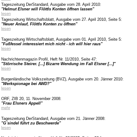
Tageszeitung
DerStandard
, Ausgabe vom 28. April 2010:
"Helmut Elsner will
Flöttls
Konten öffnen lassen"
lesen
Tageszeitung Wirtschaftsblatt, Ausgabe vom 27. April 2010, Seite 5:
"Neuer Anlauf,
Flöttls
Konten zu öffnen"
lesen
Tageszeitung Wirtschaftsblatt, Ausgabe vom 01. April 2010, Seite 5:
"Fußfessel interessiert mich nicht - ich will hier raus"
lesen
Nachrichtenmagazin Profil, Heft Nr. 11/2010, Seite 47:
"Störrische Steirer. [...] Bizarre Wendung im Fall Elsner [...]"
lesen
Burgenländische Volkszeitung (BVZ), Ausgabe vom 20. Jänner 2010:
"Werkspionage bei AWD?"
lesen
ORF, ZIB 20, 11. November 2008:
"Frau Elsners Appell"
mehr
Tageszeitung
DerStandard
, Ausgabe vom 21. Jänner 2008:
"
G´sindel
führt zu Beschwerde"
lesen