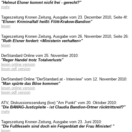
"Helmut Elsner kommt nicht frei - gerecht?"
mehr
Tageszeitung Kronen Zeitung, Ausgabe vom 23. Dezember 2010, Seite 4f:
"Elsner: Kriminalfall heißt:
Flött
-Krakow-Bandion"
lesen
Tageszeitung Kronen Zeitung, Ausgabe vom 26. November 2010, Seite 26:
"Ruth Elsner fordert: <Ministerin verhaften>"
lesen
DerStandard
Online vom 25. November 2010:
"Reger Handel trotz Totalverlusts"
lesen online
version
lesen
pdf
version
DerStandard
Online "DerStandard.at - Interview" vom 12. November 2010:
"Man spürte das Böse kommen"
lesen online
version
lesen
pdf
version
ATV, Diskussionssendung (live) "Am Punkt" vom 20. Oktober 2010:
"Die BAWAG-Justizpleite - ist Claudia Bandion-Ortner rücktrittsreif?"
mehr
Tageszeitung Kronen Zeitung, Ausgabe vom 23. Juni 2010:
"Die Fußfesseln sind doch ein Feigenblatt der Frau Minister! "
lesen