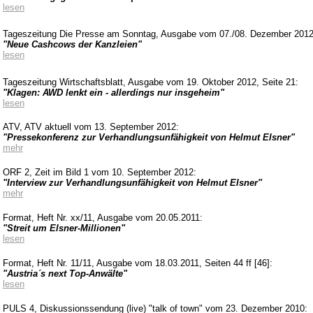
lesen
Tageszeitung Die Presse am Sonntag, Ausgabe vom 07./08. Dezember 2012, 
"Neue Cashcows der Kanzleien"
lesen
Tageszeitung Wirtschaftsblatt, Ausgabe vom 19. Oktober 2012, Seite 21:
"Klagen: AWD lenkt ein - allerdings nur insgeheim"
lesen
ATV, ATV aktuell vom 13. September 2012:
"Pressekonferenz zur Verhandlungsunfähigkeit von Helmut Elsner"
mehr
ORF 2, Zeit im Bild 1 vom 10. September 2012:
"Interview zur Verhandlungsunfähigkeit von Helmut Elsner"
mehr
Format, Heft Nr. xx/11, Ausgabe vom 20.05.2011:
"Streit um Elsner-Millionen"
lesen
Format, Heft Nr. 11/11, Ausgabe vom 18.03.2011, Seiten 44 ff [46]:
"
Austria´s
next
Top-Anwälte"
lesen
PULS 4, Diskussionssendung (live) "
talk
of
town
" vom 23. Dezember 2010: